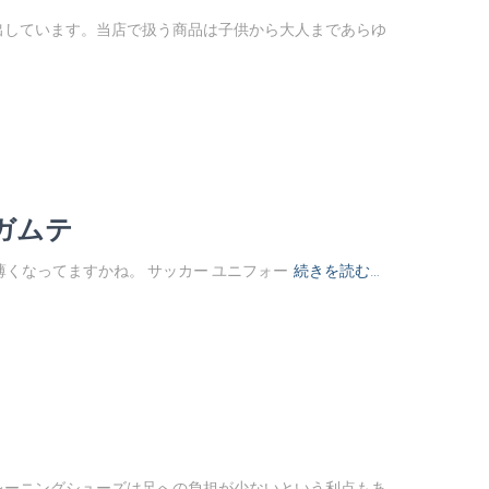
出しています。当店で扱う商品は子供から大人まであらゆ
 ガムテ
が薄くなってますかね。 サッカー ユニフォー
続きを読む…
レーニングシューズは足への負担が少ないという利点もあ