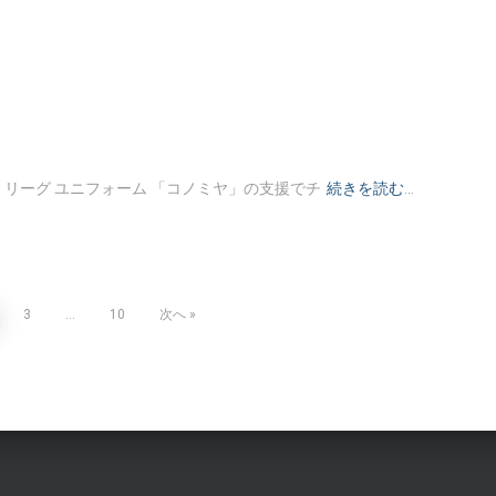
 リーグ ユニフォーム 「コノミヤ」の支援でチ
続きを読む…
3
…
10
次へ