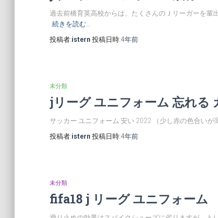
過去前橋育英高校からは、たくさんのＪリーガーを輩
続きを読む…
投稿者:
istern
投稿日時:
4年
前
未分類
jリーグ ユニフォーム 忘れる
サッカー ユニフォーム 安い 2022 （少し赤の色合い
投稿者:
istern
投稿日時:
4年
前
未分類
fifa18 j リーグ ユニフォーム
滑り止めの効果はスパイクシューズに劣りますが、ト