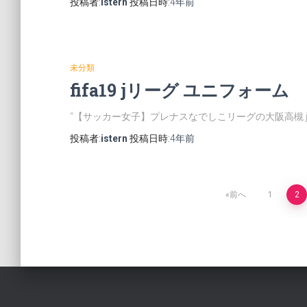
投稿者:
istern
投稿日時:
4年
前
未分類
fifa19 jリーグ ユニフォーム
“【サッカー女子】プレナスなでしこリーグの大阪高槻 j
投稿者:
istern
投稿日時:
4年
前
投
前へ
1
2
稿
の