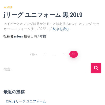
未分類
jリーグ ユニフォーム 黒 2019
ネイビーとオレンジは見かけることはあるものの、オレンジ サッ
カー ユニフォーム 安い 2022 ×ブ
続きを読む…
投稿者:
istern
投稿日時:
4年
前
投
前へ
1
…
9
10
稿
検
検索…
索
の
:
ペ
最近の投稿
ー
2020 j リーグ ユニフォーム