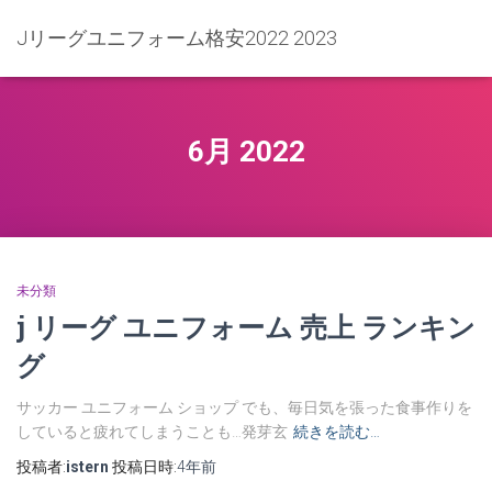
Jリーグユニフォーム格安2022 2023
6月 2022
未分類
j リーグ ユニフォーム 売上 ランキン
グ
サッカー ユニフォーム ショップ でも、毎日気を張った食事作りを
していると疲れてしまうことも…発芽玄
続きを読む…
投稿者:
istern
投稿日時:
4年
前